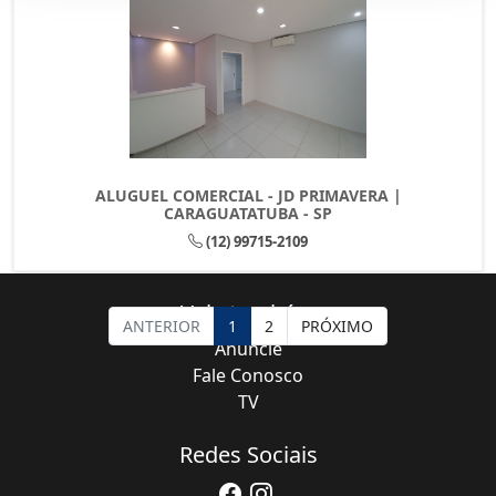
ALUGUEL COMERCIAL - JD PRIMAVERA |
CARAGUATATUBA - SP
(12) 99715-2109
Veja também
ANTERIOR
1
2
PRÓXIMO
Anuncie
Fale Conosco
TV
Redes Sociais