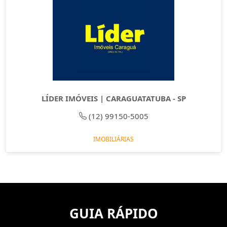
LÍDER IMÓVEIS | CARAGUATATUBA - SP
(12) 99150-5005
IMOBILIÁRIAS
GUIA RÁPIDO